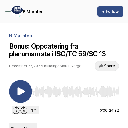
+ Follow
BIMpraten
BIMpraten
Bonus: Oppdatering fra
plenumsmøte i ISO/TC 59/SC 13
Share
December 22, 2022
•
buildingSMART Norge
Use Left/Right to seek, Home/End to jump to st
0:00
|
24:32