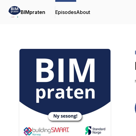
BIMpraten
Episodes
About