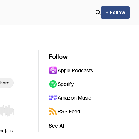
+ Follow
Follow
Apple Podcasts
hare
Spotify
Amazon Music
RSS Feed
r end. Hold shift to jump forward or backward.
See All
:00
|
6:17