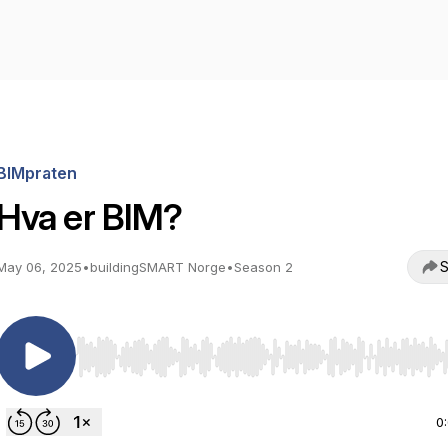
BIMpraten
Hva er BIM?
S
May 06, 2025
•
buildingSMART Norge
•
Season 2
Use Left/Right to seek, Home/End to jump to start o
0