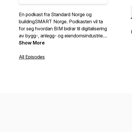
En podkast fra Standard Norge og
buildingSMART Norge. Podkasten vil ta
for seg hvordan BIM bidrar til digitalisering
av bygg-, anlegg- og eiendomsindustrien
i Norge og Internasjonalt. Vi vil informere
Show More
om utvikling som skjer innen det tekniske
rammerverket som f.eks. Relevante
All Episodes
standarder og hvordan BIM blir tatt i bruk i
næringens verdikjeder. Dette vil vi gjøre
gjennom å prate med sentrale aktører, og
gjennom rapporter fra sentrale
møteplasser.