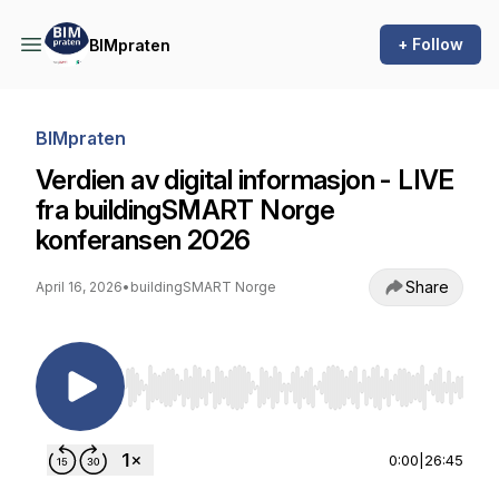
+ Follow
BIMpraten
BIMpraten
Verdien av digital informasjon - LIVE
fra buildingSMART Norge
konferansen 2026
Share
April 16, 2026
•
buildingSMART Norge
Use Left/Right to seek, Home/End to jump to st
0:00
|
26:45